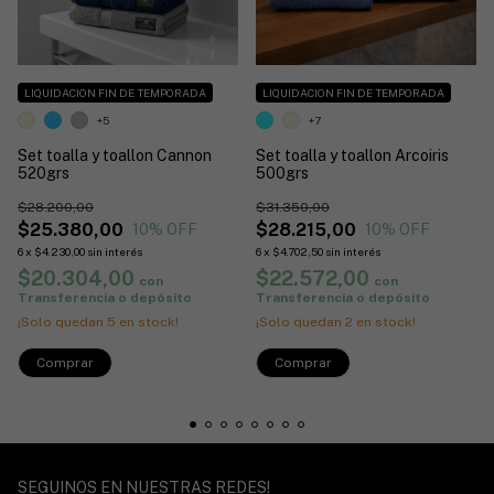
LIQUIDACION FIN DE TEMPORADA
LIQUIDACION FIN DE TEMPORADA
+5
+7
Set toalla y toallon Cannon
Set toalla y toallon Arcoiris
520grs
500grs
$28.200,00
$31.350,00
$25.380,00
$28.215,00
10
% OFF
10
% OFF
6
x
$4.230,00
sin interés
6
x
$4.702,50
sin interés
$20.304,00
$22.572,00
con
con
Transferencia o depósito
Transferencia o depósito
¡Solo quedan
5
en stock!
¡Solo quedan
2
en stock!
Comprar
Comprar
SEGUINOS EN NUESTRAS REDES!