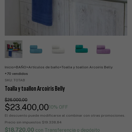
Inicio
>
BAÑO
>
Artículos de baño
>
Toalla y toallon Arcoiris Belly
+70 vendidos
SKU:
TOTAB
Toalla y toallon Arcoiris Belly
$26.000,00
$23.400,00
10
% OFF
El descuento puede modificarse al combinar con otras promociones.
Precio sin impuestos
$19.338,84
$18.720,00
con
Transferencia o depósito