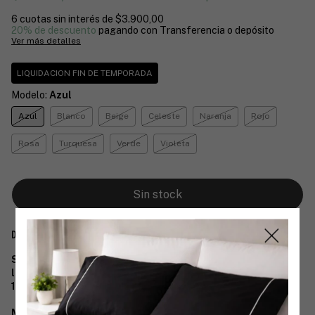
6
cuotas sin interés de
$3.900,00
20% de descuento
pagando con Transferencia o depósito
Ver más detalles
LIQUIDACION FIN DE TEMPORADA
Modelo:
Azul
Azul
Blanco
Beige
Celeste
Naranja
Rojo
Rosa
Turquesa
Verde
Violeta
Descripción
Set de toalla y toallon
línea Arcoiris Belly
100% Algodón 45
0grs
Medidas: