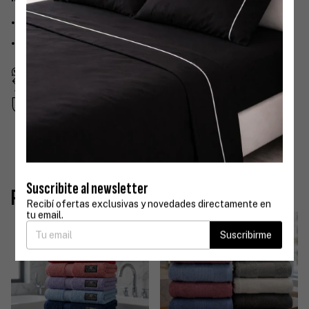
Toalla: 50x85
Toallon: 70x140
Devoluciones gratis
Hasta 30 días después de tu compra
Compra segura
Tus datos protegidos
Suscribite al newsletter
Productos similares
Recibí ofertas exclusivas y novedades directamente en
tu email.
Suscribirme