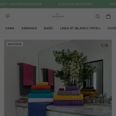
FF CON TRANSFERENCIA
6 CUOTAS SIN INTERÉS
20%OF
CAMA
SÁBANAS
BAÑO
LINEA BT (BLANCO TRITEL)
COCI
SIN STOCK
1
/
5