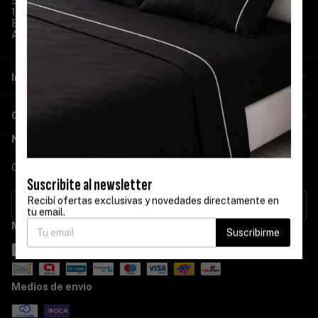
541178929756
1178929756
Blancotritel@hotmail.com
Av. Avellaneda 2967
Información
Categorías
Newsletter
Ofertas imperdibles
Suscribite al newsletter
Recibí ofertas exclusivas y novedades directamente en
tu email.
Medios de pago
Suscribirme
Medios de envío