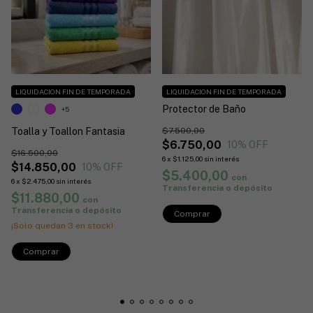
LIQUIDACION FIN DE TEMPORADA
LIQUIDACION FIN DE TEMPORADA
Protector de Baño
+5
Toalla y Toallon Fantasia
$7.500,00
$6.750,00
10
% OFF
$16.500,00
6
x
$1.125,00
sin interés
$14.850,00
10
% OFF
$5.400,00
con
6
x
$2.475,00
sin interés
Transferencia o depósito
$11.880,00
con
Transferencia o depósito
¡Solo quedan
3
en stock!
Comprar