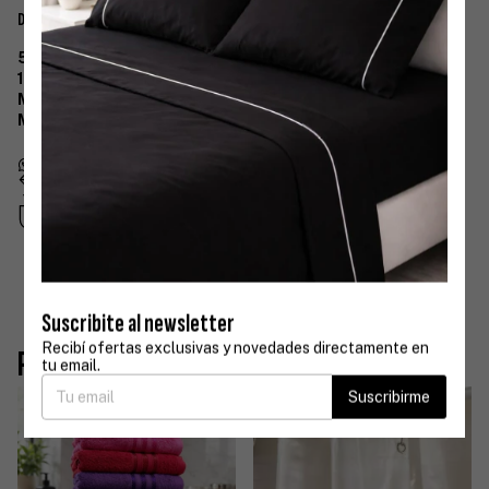
Descripción
520 grs
100% Algodón
Medida del Toallon 90x150cm
Medida de la Toalla 90x50cm
Devoluciones gratis
Hasta 30 días después de tu compra
Compra segura
Tus datos protegidos
Suscribite al newsletter
Recibí ofertas exclusivas y novedades directamente en
Productos similares
tu email.
Suscribirme