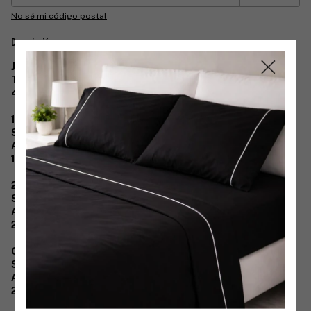
No sé mi código postal
Descripción
Juego de sábanas línea Blanco Tritel
Tela 150 hilos percal
48% algodón - 52% poliéster
1 1/2 plazas:
Superior: 150x245
Ajustable: 90x190x25cm
1 funda almohada: 50x70
2 1/2 plazas:
Superior: 220x260
Ajustable: 140x190+30
2 fundas almohada: 50x70
Queen size:
Superior: 260x240
Ajustable: 160x200+30
2 fundas almohada: 50x70