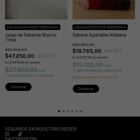
LIQUIDACION FIN DE TEMPORADA
LIQUIDACION FIN DE TEMPORADA
Juego de Sabanas Blanco
Sabana Ajustable Aldeana
Tritel
$20.850,00
$52.500,00
$18.765,00
10
% OFF
$47.250,00
10
% OFF
6
x
$3.127,50
sin interés
6
x
$7.875,00
sin interés
$15.012,00
con
$37.800,00
Transferencia o depósito
con
Transferencia o depósito
¡Solo quedan
5
en stock!
Comprar
Comprar
SEGUINOS EN NUESTRAS REDES!
541178929756