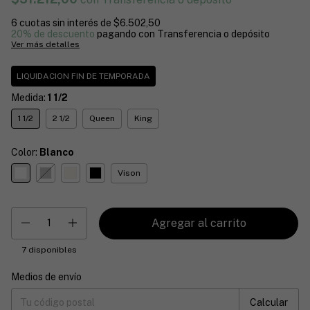
6
cuotas sin interés de
$6.502,50
20% de descuento
pagando con Transferencia o depósito
Ver más detalles
LIQUIDACION FIN DE TEMPORADA
Medida:
1 1/2
1 1/2
2 1/2
Queen
King
Color:
Blanco
Vison
7
disponibles
Medios de envío
Entregas para el CP:
Cambiar CP
Calcular