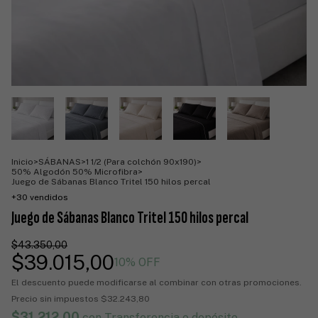
Inicio
>
SÁBANAS
>
1 1/2 (Para colchón 90x190)
>
50% Algodón 50% Microfibra
>
Juego de Sábanas Blanco Tritel 150 hilos percal
+30 vendidos
Juego de Sábanas Blanco Tritel 150 hilos percal
$43.350,00
$39.015,00
10
% OFF
El descuento puede modificarse al combinar con otras promociones.
Precio sin impuestos
$32.243,80
$31.212,00
con
Transferencia o depósito