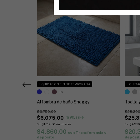
LIQUIDACION FIN DE TEMPORADA
LIQUIDA
+6
Alfombra de baño Shaggy
Toalla 
$6.750,00
$28.200
sferencia o
$6.075,00
$25.3
10
% OFF
6
x
$1.012,50
sin interés
6
x
$4.230
$4.860,00
$20.
con
Transferencia o
depósito
depósit