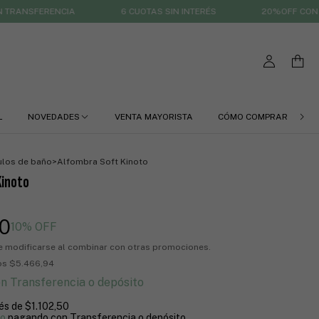
ENCIA
6 CUOTAS SIN INTERÉS
20%OFF CON TRANSFER
L
NOVEDADES
VENTA MAYORISTA
CÓMO COMPRAR
Q
ulos de baño
>
Alfombra Soft Kinoto
Kinoto
00
10
% OFF
e modificarse al combinar con otras promociones.
tos
$5.466,94
on
Transferencia o depósito
rés de
$1.102,50
to
pagando con Transferencia o depósito