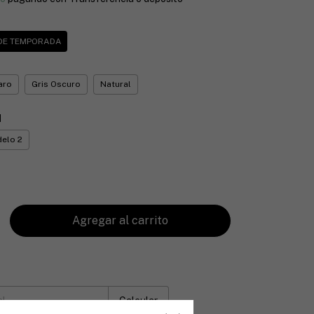
 DE TEMPORADA
aro
Gris Oscuro
Natural
1
elo 2
:
Cambiar CP
Calcular