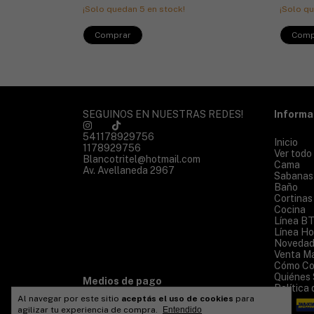
¡Solo quedan
5
en stock!
¡Solo q
Comprar
Comp
SEGUINOS EN NUESTRAS REDES!
Informa
541178929756
Inicio
1178929756
Ver todo
Blancotritel@hotmail.com
Cama
Av. Avellaneda 2967
Sabanas
Baño
Cortinas
Cocina
Línea B
Línea Ho
Novedad
Venta Ma
Cómo Co
Quiénes
Medios de pago
Política
Al navegar por este sitio
aceptás el uso de cookies
para
agilizar tu experiencia de compra.
Entendido