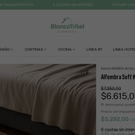
RENCIA
6 CUOTAS SIN INTERÉS
20%OFF CON TRANSFER
BAÑO
CORTINAS
COCINA
LÍNEA BT
LÍNEA HOTE
Inicio
>
BAÑO
>
Artíc
1
/
8
Alfombra Soft 
$7.350,00
$6.615,
El descuento pued
Precio sin impues
$5.292,00
c
6
cuotas sin inte
20% de descuen