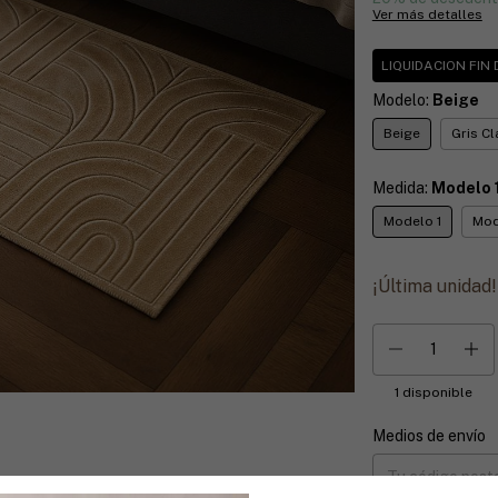
Ver más detalles
LIQUIDACION FIN
Modelo:
Beige
Beige
Gris Cl
Medida:
Modelo 
Modelo 1
Mod
¡Última unidad!
1
disponible
Medios de envío
Entregas para el CP