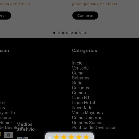
uedan
2
en stock!
¡Solo quedan
2
en stock!
rar
Comprar
ción
Categorías
Inicio
Ver todo
Cama
Sabanas
Baño
Cortinas
Cocina
T
Línea BT
tel
Línea Hotel
es
Novedades
yorista
Venta Mayorista
mprar
Cómo Comprar
 Somos
Quiénes Somos
Medios
 de Devolución
Política de Devolución
de envío