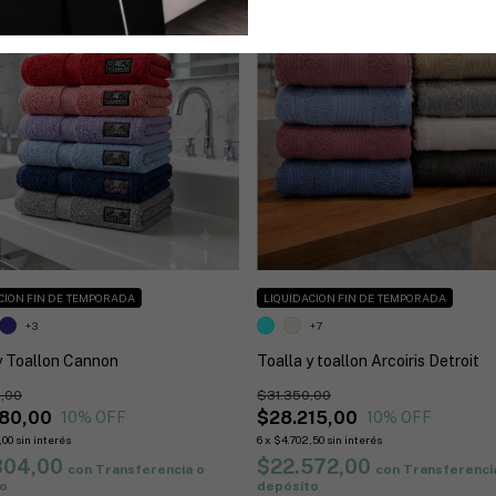
CION FIN DE TEMPORADA
LIQUIDACION FIN DE TEMPORADA
+3
+7
y Toallon Cannon
Toalla y toallon Arcoiris Detroit
,00
$31.350,00
80,00
$28.215,00
10
% OFF
10
% OFF
,00
sin interés
6
x
$4.702,50
sin interés
304,00
$22.572,00
con
Transferencia o
con
Transferenci
o
depósito